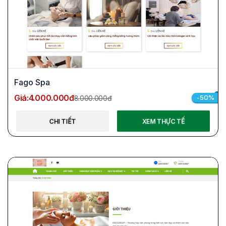
Fago Spa
Giá:
4.000.000đ
-50%
8.000.000đ
CHI TIẾT
XEM THỰC TẾ