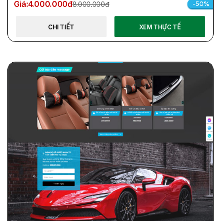
Giá:
4.000.000đ
-50%
8.000.000đ
CHI TIẾT
XEM THỰC TẾ