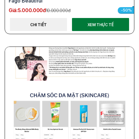
Fago Beautiful
Giá:
5.000.000đ
-50%
10.000.000đ
CHI TIẾT
XEM THỰC TẾ