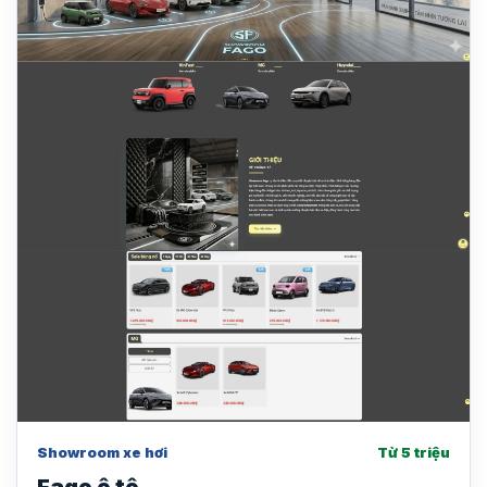
Showroom xe hơi
Từ 5 triệu
Fago ô tô