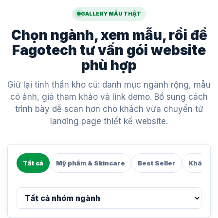
GALLERY MẪU THẬT
Chọn ngành, xem mẫu, rồi để
Fagotech tư vấn gói website
phù hợp
Giữ lại tinh thần kho cũ: danh mục ngành rộng, mẫu
có ảnh, giá tham khảo và link demo. Bổ sung cách
trình bày dễ scan hơn cho khách vừa chuyển từ
landing page thiết kế website.
Tất cả
Mỹ phẩm & Skincare
Best Seller
Khách sạ