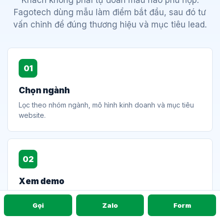
Fagotech dùng mẫu làm điểm bắt đầu, sau đó tư
vấn chỉnh để đúng thương hiệu và mục tiêu lead.
01
Chọn ngành
Lọc theo nhóm ngành, mô hình kinh doanh và mục tiêu
website.
02
Xem demo
Đối chiếu bố cục, CTA, sản phẩm, dịch vụ và trải nghiệm
Gọi
Zalo
Form
mobile.