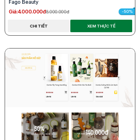
Fago Beauty
Giá:
4.000.000đ
-50%
8.000.000đ
CHI TIẾT
XEM THỰC TẾ