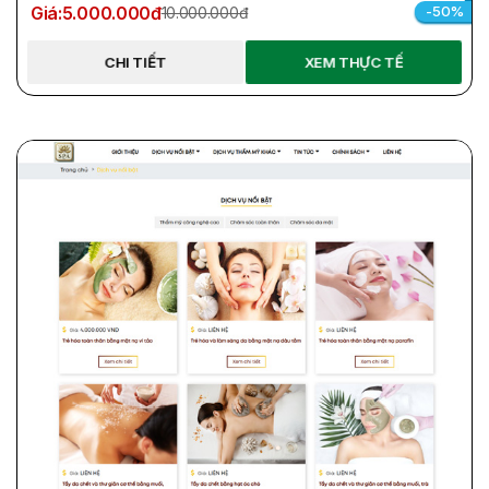
Giá:
5.000.000đ
-50%
10.000.000đ
CHI TIẾT
XEM THỰC TẾ