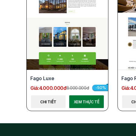
Fago Luxe
Fago 
Giá:
4.000.000đ
Giá:
4.
-50%
8.000.000đ
CHI TIẾT
XEM THỰC TẾ
CH