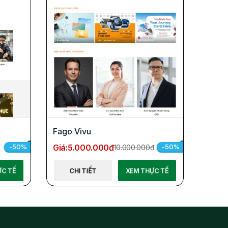
Fago Vivu
Giá:
5.000.000đ
-50%
-50%
10.000.000đ
ỰC TẾ
CHI TIẾT
XEM THỰC TẾ