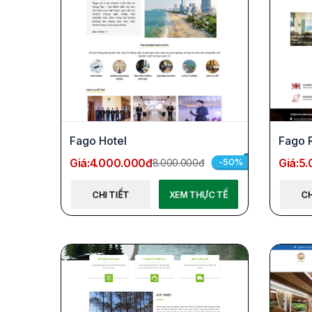
Fago Hotel
Fago 
Giá:
4.000.000đ
Giá:
5.
-50%
8.000.000đ
CHI TIẾT
XEM THỰC TẾ
CH