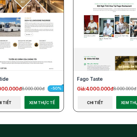
Ride
Fago Taste
000.000đ
Giá:
4.000.000đ
-50%
8.000.000đ
8.000.000đ
I TIẾT
XEM THỰC TẾ
CHI TIẾT
XEM TH