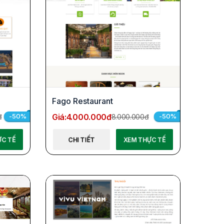
Fago Restaurant
Giá:
4.000.000đ
-50%
-50%
đ
8.000.000đ
ỰC TẾ
CHI TIẾT
XEM THỰC TẾ