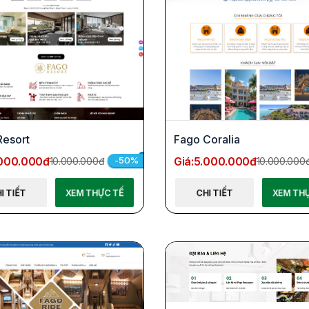
Resort
Fago Coralia
000.000đ
Giá:
5.000.000đ
-50%
10.000.000đ
10.000.000
I TIẾT
XEM THỰC TẾ
CHI TIẾT
XEM TH