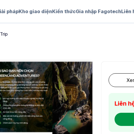
iải pháp
Kho giao diện
Kiến thức
Gia nhập Fagotech
Liên 
Trip
Xem
Liên h