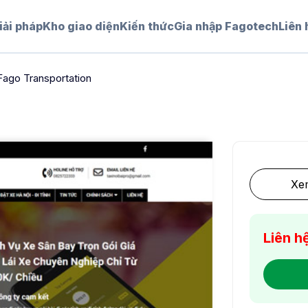
iải pháp
Kho giao diện
Kiến thức
Gia nhập Fagotech
Liên 
Fago Transportation
Xem
Liên h