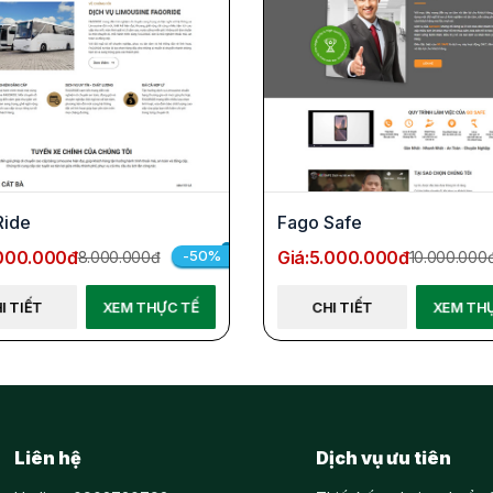
Ride
Fago Safe
000.000đ
Giá:
5.000.000đ
-50%
8.000.000đ
10.000.000
I TIẾT
XEM THỰC TẾ
CHI TIẾT
XEM TH
Liên hệ
Dịch vụ ưu tiên