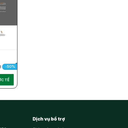
-50%
đ
ỰC TẾ
Dịch vụ bổ trợ