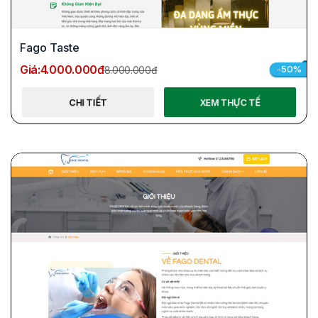
Fago Taste
Giá:
4.000.000đ
-50%
8.000.000đ
CHI TIẾT
XEM THỰC TẾ