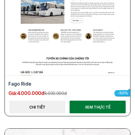
Fago Ride
Giá:
4.000.000đ
-50%
8.000.000đ
CHI TIẾT
XEM THỰC TẾ