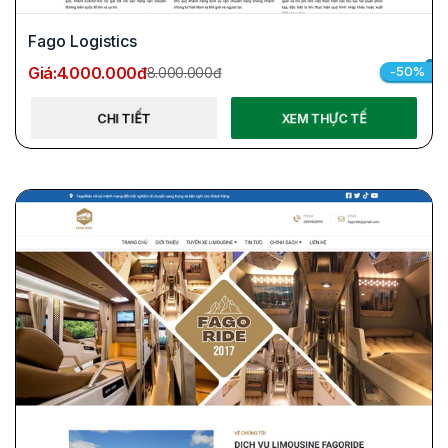
Fago Logistics
Giá:
4.000.000đ
-50%
8.000.000đ
CHI TIẾT
XEM THỰC TẾ