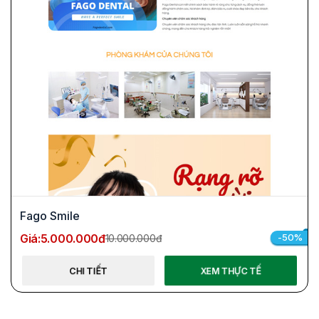
Fago Smile
Giá:
5.000.000đ
-50%
10.000.000đ
CHI TIẾT
XEM THỰC TẾ