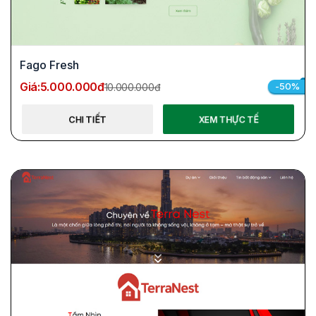
Fago Fresh
Giá:
5.000.000đ
-50%
10.000.000đ
CHI TIẾT
XEM THỰC TẾ