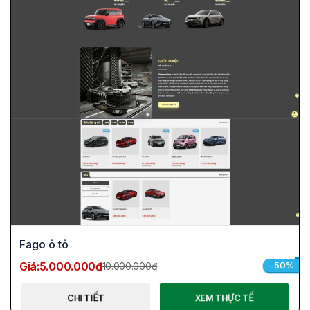
Fago ô tô
Giá:
5.000.000đ
-50%
10.000.000đ
CHI TIẾT
XEM THỰC TẾ